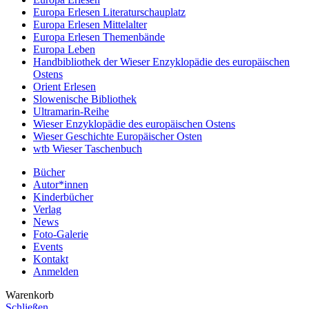
Europa Erlesen Literaturschauplatz
Europa Erlesen Mittelalter
Europa Erlesen Themenbände
Europa Leben
Handbibliothek der Wieser Enzyklopädie des europäischen
Ostens
Orient Erlesen
Slowenische Bibliothek
Ultramarin-Reihe
Wieser Enzyklopädie des europäischen Ostens
Wieser Geschichte Europäischer Osten
wtb Wieser Taschenbuch
Bücher
Autor*innen
Kinderbücher
Verlag
News
Foto-Galerie
Events
Kontakt
Anmelden
Warenkorb
Schließen