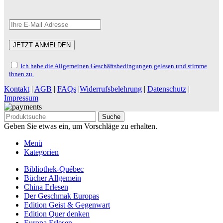
Ich habe die Allgemeinen Geschäftsbedingungen gelesen und stimme
ihnen zu.
Kontakt
|
AGB
|
FAQs
|
Widerrufsbelehrung
|
Datenschutz
|
Impressum
Suche
Geben Sie etwas ein, um Vorschläge zu erhalten.
Menü
Kategorien
Bibliothek-Québec
Bücher Allgemein
China Erlesen
Der Geschmak Europas
Edition Geist & Gegenwart
Edition Quer denken
Europa Erlesen