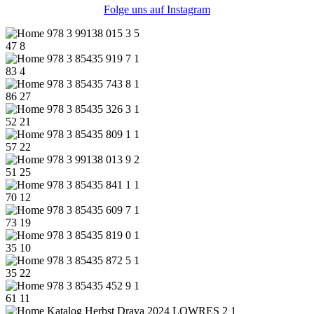
Folge uns auf Instagram
47
8
83
4
86
27
52
21
57
22
51
25
70
12
73
19
35
10
35
22
61
11