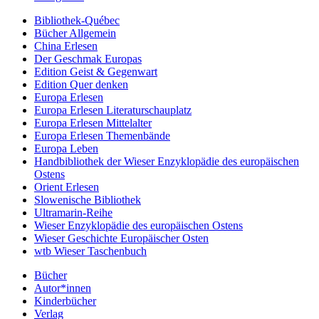
Bibliothek-Québec
Bücher Allgemein
China Erlesen
Der Geschmak Europas
Edition Geist & Gegenwart
Edition Quer denken
Europa Erlesen
Europa Erlesen Literaturschauplatz
Europa Erlesen Mittelalter
Europa Erlesen Themenbände
Europa Leben
Handbibliothek der Wieser Enzyklopädie des europäischen
Ostens
Orient Erlesen
Slowenische Bibliothek
Ultramarin-Reihe
Wieser Enzyklopädie des europäischen Ostens
Wieser Geschichte Europäischer Osten
wtb Wieser Taschenbuch
Bücher
Autor*innen
Kinderbücher
Verlag