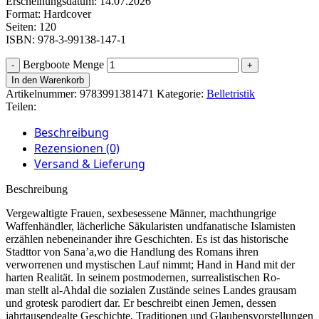
Erscheinungsdatum: 14.07.2026
Format: Hardcover
Seiten: 120
ISBN: 978-3-99138-147-1
Bergboote Menge
In den Warenkorb
Artikelnummer:
9783991381471
Kategorie:
Belletristik
Teilen:
Beschreibung
Rezensionen (0)
Versand & Lieferung
Beschreibung
Vergewaltigte Frauen, sexbesessene Männer, machthungrige
Waffenhändler, lächerliche Säkularisten undfanatische Islamisten
erzählen nebeneinander ihre Geschichten. Es ist das historische
Stadttor von Sana’a,wo die Handlung des Romans ihren
verworrenen und mystischen Lauf nimmt; Hand in Hand mit der
harten Realität. In seinem postmodernen, surrealistischen Ro-
man stellt al-Ahdal die sozialen Zustände seines Landes grausam
und grotesk parodiert dar. Er beschreibt einen Jemen, dessen
jahrtausendealte Geschichte, Traditionen und Glaubensvorstellungen