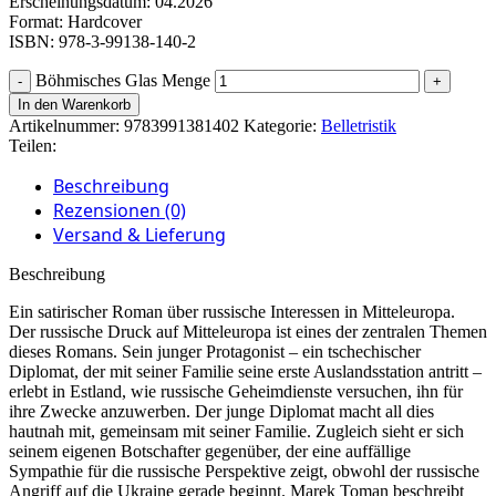
Erscheinungsdatum: 04.2026
Format: Hardcover
ISBN: 978-3-99138-140-2
Böhmisches Glas Menge
In den Warenkorb
Artikelnummer:
9783991381402
Kategorie:
Belletristik
Teilen:
Beschreibung
Rezensionen (0)
Versand & Lieferung
Beschreibung
Ein satirischer Roman über russische Interessen in Mitteleuropa.
Der russische Druck auf Mitteleuropa ist eines der zentralen Themen
dieses Romans. Sein junger Protagonist – ein tschechischer
Diplomat, der mit seiner Familie seine erste Auslandsstation antritt –
erlebt in Estland, wie russische Geheimdienste versuchen, ihn für
ihre Zwecke anzuwerben. Der junge Diplomat macht all dies
hautnah mit, gemeinsam mit seiner Familie. Zugleich sieht er sich
seinem eigenen Botschafter gegenüber, der eine auffällige
Sympathie für die russische Perspektive zeigt, obwohl der russische
Angriff auf die Ukraine gerade beginnt. Marek Toman beschreibt