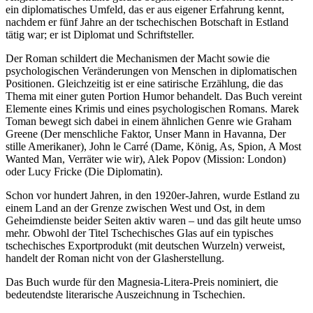
ein diplomatisches Umfeld, das er aus eigener Erfahrung kennt,
nachdem er fünf Jahre an der tschechischen Botschaft in Estland
tätig war; er ist Diplomat und Schriftsteller.
Der Roman schildert die Mechanismen der Macht sowie die
psychologischen Veränderungen von Menschen in diplomatischen
Positionen. Gleichzeitig ist er eine satirische Erzählung, die das
Thema mit einer guten Portion Humor behandelt. Das Buch vereint
Elemente eines Krimis und eines psychologischen Romans. Marek
Toman bewegt sich dabei in einem ähnlichen Genre wie Graham
Greene (Der menschliche Faktor, Unser Mann in Havanna, Der
stille Amerikaner), John le Carré (Dame, König, As, Spion, A Most
Wanted Man, Verräter wie wir), Alek Popov (Mission: London)
oder Lucy Fricke (Die Diplomatin).
Schon vor hundert Jahren, in den 1920er-Jahren, wurde Estland zu
einem Land an der Grenze zwischen West und Ost, in dem
Geheimdienste beider Seiten aktiv waren – und das gilt heute umso
mehr. Obwohl der Titel Tschechisches Glas auf ein typisches
tschechisches Exportprodukt (mit deutschen Wurzeln) verweist,
handelt der Roman nicht von der Glasherstellung.
Das Buch wurde für den Magnesia-Litera-Preis nominiert, die
bedeutendste literarische Auszeichnung in Tschechien.