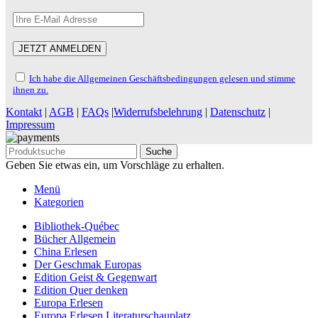
Ich habe die Allgemeinen Geschäftsbedingungen gelesen und stimme
ihnen zu.
Kontakt
|
AGB
|
FAQs
|
Widerrufsbelehrung
|
Datenschutz
|
Impressum
Suche
Geben Sie etwas ein, um Vorschläge zu erhalten.
Menü
Kategorien
Bibliothek-Québec
Bücher Allgemein
China Erlesen
Der Geschmak Europas
Edition Geist & Gegenwart
Edition Quer denken
Europa Erlesen
Europa Erlesen Literaturschauplatz