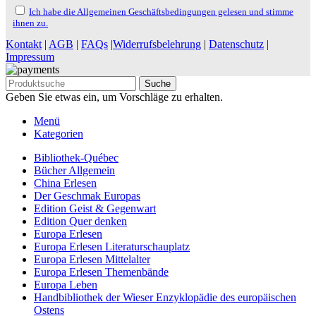
Ich habe die Allgemeinen Geschäftsbedingungen gelesen und stimme
ihnen zu.
Kontakt
|
AGB
|
FAQs
|
Widerrufsbelehrung
|
Datenschutz
|
Impressum
Suche
Geben Sie etwas ein, um Vorschläge zu erhalten.
Menü
Kategorien
Bibliothek-Québec
Bücher Allgemein
China Erlesen
Der Geschmak Europas
Edition Geist & Gegenwart
Edition Quer denken
Europa Erlesen
Europa Erlesen Literaturschauplatz
Europa Erlesen Mittelalter
Europa Erlesen Themenbände
Europa Leben
Handbibliothek der Wieser Enzyklopädie des europäischen
Ostens