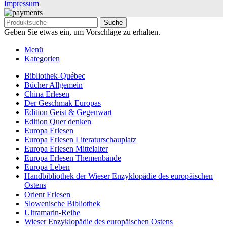
Impressum
Suche
Geben Sie etwas ein, um Vorschläge zu erhalten.
Menü
Kategorien
Bibliothek-Québec
Bücher Allgemein
China Erlesen
Der Geschmak Europas
Edition Geist & Gegenwart
Edition Quer denken
Europa Erlesen
Europa Erlesen Literaturschauplatz
Europa Erlesen Mittelalter
Europa Erlesen Themenbände
Europa Leben
Handbibliothek der Wieser Enzyklopädie des europäischen
Ostens
Orient Erlesen
Slowenische Bibliothek
Ultramarin-Reihe
Wieser Enzyklopädie des europäischen Ostens