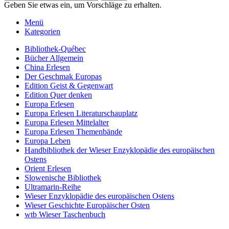
Geben Sie etwas ein, um Vorschläge zu erhalten.
Menü
Kategorien
Bibliothek-Québec
Bücher Allgemein
China Erlesen
Der Geschmak Europas
Edition Geist & Gegenwart
Edition Quer denken
Europa Erlesen
Europa Erlesen Literaturschauplatz
Europa Erlesen Mittelalter
Europa Erlesen Themenbände
Europa Leben
Handbibliothek der Wieser Enzyklopädie des europäischen
Ostens
Orient Erlesen
Slowenische Bibliothek
Ultramarin-Reihe
Wieser Enzyklopädie des europäischen Ostens
Wieser Geschichte Europäischer Osten
wtb Wieser Taschenbuch