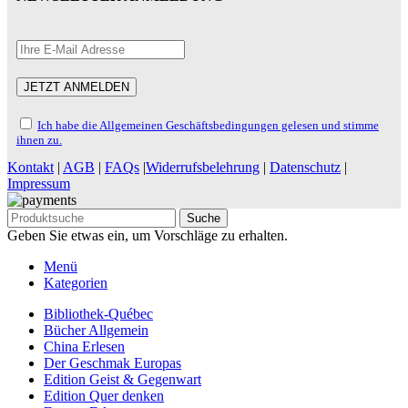
Ich habe die Allgemeinen Geschäftsbedingungen gelesen und stimme
ihnen zu.
Kontakt
|
AGB
|
FAQs
|
Widerrufsbelehrung
|
Datenschutz
|
Impressum
Suche
Geben Sie etwas ein, um Vorschläge zu erhalten.
Menü
Kategorien
Bibliothek-Québec
Bücher Allgemein
China Erlesen
Der Geschmak Europas
Edition Geist & Gegenwart
Edition Quer denken