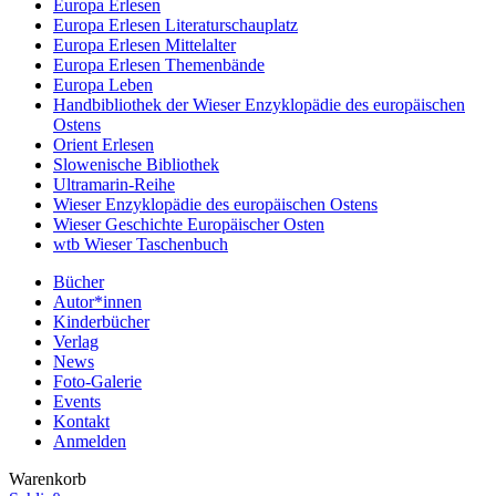
Europa Erlesen
Europa Erlesen Literaturschauplatz
Europa Erlesen Mittelalter
Europa Erlesen Themenbände
Europa Leben
Handbibliothek der Wieser Enzyklopädie des europäischen
Ostens
Orient Erlesen
Slowenische Bibliothek
Ultramarin-Reihe
Wieser Enzyklopädie des europäischen Ostens
Wieser Geschichte Europäischer Osten
wtb Wieser Taschenbuch
Bücher
Autor*innen
Kinderbücher
Verlag
News
Foto-Galerie
Events
Kontakt
Anmelden
Warenkorb