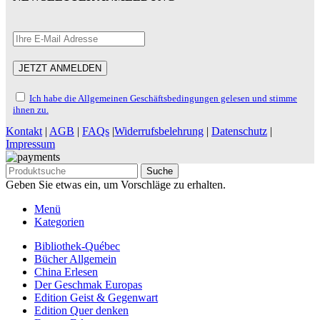
Ich habe die Allgemeinen Geschäftsbedingungen gelesen und stimme
ihnen zu.
Kontakt
|
AGB
|
FAQs
|
Widerrufsbelehrung
|
Datenschutz
|
Impressum
Suche
Geben Sie etwas ein, um Vorschläge zu erhalten.
Menü
Kategorien
Bibliothek-Québec
Bücher Allgemein
China Erlesen
Der Geschmak Europas
Edition Geist & Gegenwart
Edition Quer denken