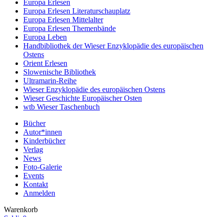
Europa Erlesen
Europa Erlesen Literaturschauplatz
Europa Erlesen Mittelalter
Europa Erlesen Themenbände
Europa Leben
Handbibliothek der Wieser Enzyklopädie des europäischen
Ostens
Orient Erlesen
Slowenische Bibliothek
Ultramarin-Reihe
Wieser Enzyklopädie des europäischen Ostens
Wieser Geschichte Europäischer Osten
wtb Wieser Taschenbuch
Bücher
Autor*innen
Kinderbücher
Verlag
News
Foto-Galerie
Events
Kontakt
Anmelden
Warenkorb