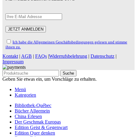
Ich habe die Allgemeinen Geschäftsbedingungen gelesen und stimme
ihnen zu.
Kontakt
|
AGB
|
FAQs
|
Widerrufsbelehrung
|
Datenschutz
|
Impressum
Suche
Geben Sie etwas ein, um Vorschläge zu erhalten.
Menü
Kategorien
Bibliothek-Québec
Bücher Allgemein
China Erlesen
Der Geschmak Europas
Edition Geist & Gegenwart
Edition Quer denken