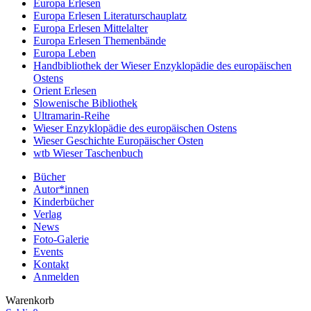
Europa Erlesen
Europa Erlesen Literaturschauplatz
Europa Erlesen Mittelalter
Europa Erlesen Themenbände
Europa Leben
Handbibliothek der Wieser Enzyklopädie des europäischen
Ostens
Orient Erlesen
Slowenische Bibliothek
Ultramarin-Reihe
Wieser Enzyklopädie des europäischen Ostens
Wieser Geschichte Europäischer Osten
wtb Wieser Taschenbuch
Bücher
Autor*innen
Kinderbücher
Verlag
News
Foto-Galerie
Events
Kontakt
Anmelden
Warenkorb