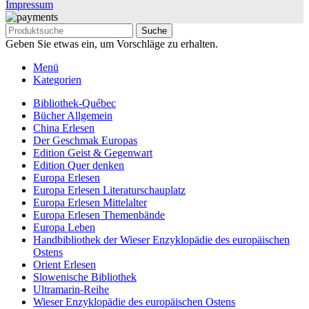
Impressum
Suche
Geben Sie etwas ein, um Vorschläge zu erhalten.
Menü
Kategorien
Bibliothek-Québec
Bücher Allgemein
China Erlesen
Der Geschmak Europas
Edition Geist & Gegenwart
Edition Quer denken
Europa Erlesen
Europa Erlesen Literaturschauplatz
Europa Erlesen Mittelalter
Europa Erlesen Themenbände
Europa Leben
Handbibliothek der Wieser Enzyklopädie des europäischen
Ostens
Orient Erlesen
Slowenische Bibliothek
Ultramarin-Reihe
Wieser Enzyklopädie des europäischen Ostens