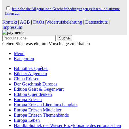
Ich habe die Allgemeinen Geschäftsbedingungen gelesen und stimme
ihnen zu.
Kontakt
|
AGB
|
FAQs
|
Widerrufsbelehrung
|
Datenschutz
|
Impressum
Suche
Geben Sie etwas ein, um Vorschläge zu erhalten.
Menü
Kategorien
Bibliothek-Québec
Bücher Allgemein
China Erlesen
Der Geschmak Europas
Edition Geist & Gegenwart
Edition Quer denken
Europa Erlesen
Europa Erlesen Literaturschauplatz
Europa Erlesen Mittelalter
Europa Erlesen Themenbände
Europa Leben
Handbibliothek der Wieser Enzyklopädie des europäischen