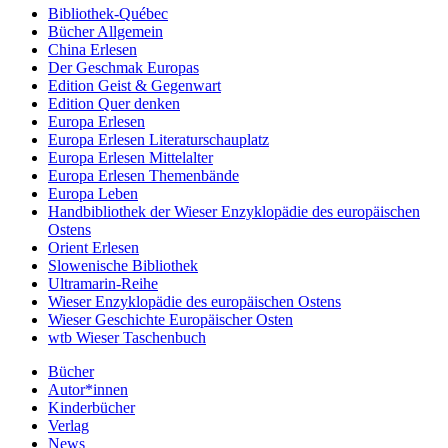
Bibliothek-Québec
Bücher Allgemein
China Erlesen
Der Geschmak Europas
Edition Geist & Gegenwart
Edition Quer denken
Europa Erlesen
Europa Erlesen Literaturschauplatz
Europa Erlesen Mittelalter
Europa Erlesen Themenbände
Europa Leben
Handbibliothek der Wieser Enzyklopädie des europäischen
Ostens
Orient Erlesen
Slowenische Bibliothek
Ultramarin-Reihe
Wieser Enzyklopädie des europäischen Ostens
Wieser Geschichte Europäischer Osten
wtb Wieser Taschenbuch
Bücher
Autor*innen
Kinderbücher
Verlag
News