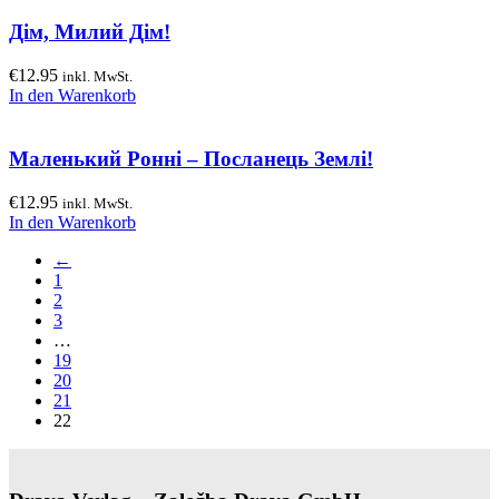
Дім, Милий Дім!
€
12.95
inkl. MwSt.
In den Warenkorb
Маленький Ронні – Посланець Землі!
€
12.95
inkl. MwSt.
In den Warenkorb
←
1
2
3
…
19
20
21
22