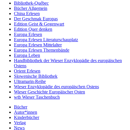
Bibliothek-Québec
Bücher Allgemein
China Erlesen
Der Geschmak Europas
Edition Geist & Gegenwart
Edition Quer denken
Europa Erlesen
Europa Erlesen Literaturschauplatz
Europa Erlesen Mittelalter
Europa Erlesen Themenbände
Europa Leben
Handbibliothek der Wieser Enzyklopädie des europäischen
Ostens
Orient Erlesen
Slowenische Bibliothek
Ultramarin-Reihe
Wieser Enzyklopädie des europäischen Ostens
Wieser Geschichte Europäischer Osten
wtb Wieser Taschenbuch
Bücher
Autor*innen
Kinderbücher
Verlag
News