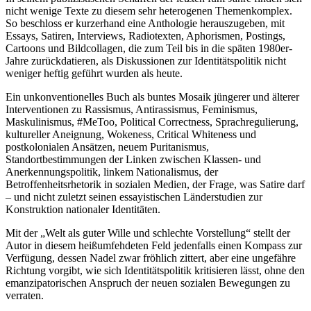
nicht wenige Texte zu diesem sehr heterogenen Themenkomplex.
So beschloss er kurzerhand eine Anthologie herauszugeben, mit
Essays, Satiren, Interviews, Radiotexten, Aphorismen, Postings,
Cartoons und Bildcollagen, die zum Teil bis in die späten 1980er-
Jahre zurückdatieren, als Diskussionen zur Identitätspolitik nicht
weniger heftig geführt wurden als heute.
Ein unkonventionelles Buch als buntes Mosaik jüngerer und älterer
Interventionen zu Rassismus, Antirassismus, Feminismus,
Maskulinismus, #MeToo, Political Correctness, Sprachregulierung,
kultureller Aneignung, Wokeness, Critical Whiteness und
postkolonialen Ansätzen, neuem Puritanismus,
Standortbestimmungen der Linken zwischen Klassen- und
Anerkennungspolitik, linkem Nationalismus, der
Betroffenheitsrhetorik in sozialen Medien, der Frage, was Satire darf
– und nicht zuletzt seinen essayistischen Länderstudien zur
Konstruktion nationaler Identitäten.
Mit der „Welt als guter Wille und schlechte Vorstellung“ stellt der
Autor in diesem heißumfehdeten Feld jedenfalls einen Kompass zur
Verfügung, dessen Nadel zwar fröhlich zittert, aber eine ungefähre
Richtung vorgibt, wie sich Identitätspolitik kritisieren lässt, ohne den
emanzipatorischen Anspruch der neuen sozialen Bewegungen zu
verraten.