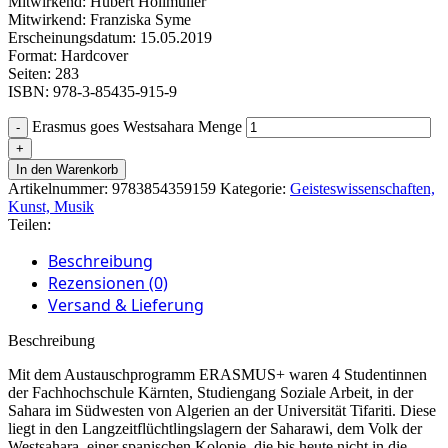
Mitwirkend: Hubert Höllmüller
Mitwirkend: Franziska Syme
Erscheinungsdatum: 15.05.2019
Format: Hardcover
Seiten: 283
ISBN: 978-3-85435-915-9
Erasmus goes Westsahara Menge
In den Warenkorb
Artikelnummer:
9783854359159
Kategorie:
Geisteswissenschaften,
Kunst, Musik
Teilen:
Beschreibung
Rezensionen (0)
Versand & Lieferung
Beschreibung
Mit dem Austauschprogramm ERASMUS+ waren 4 Studentinnen
der Fachhochschule Kärnten, Studiengang Soziale Arbeit, in der
Sahara im Südwesten von Algerien an der Universität Tifariti. Diese
liegt in den Langzeitflüchtlingslagern der Saharawi, dem Volk der
Westsahara, einer spanischen Kolonie, die bis heute nicht in die