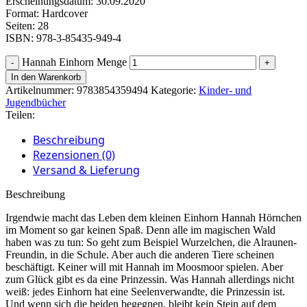
Erscheinungsdatum: 30.09.2020
Format: Hardcover
Seiten: 28
ISBN: 978-3-85435-949-4
Hannah Einhorn Menge
In den Warenkorb
Artikelnummer:
9783854359494
Kategorie:
Kinder- und
Jugendbücher
Teilen:
Beschreibung
Rezensionen (0)
Versand & Lieferung
Beschreibung
Irgendwie macht das Leben dem kleinen Einhorn Hannah Hörnchen
im Moment so gar keinen Spaß. Denn alle im magischen Wald
haben was zu tun: So geht zum Beispiel Wurzelchen, die Alraunen-
Freundin, in die Schule. Aber auch die anderen Tiere scheinen
beschäftigt. Keiner will mit Hannah im Moosmoor spielen. Aber
zum Glück gibt es da eine Prinzessin. Was Hannah allerdings nicht
weiß: jedes Einhorn hat eine Seelenverwandte, die Prinzessin ist.
Und wenn sich die beiden begegnen, bleibt kein Stein auf dem