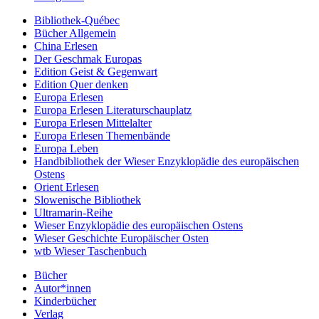
Bibliothek-Québec
Bücher Allgemein
China Erlesen
Der Geschmak Europas
Edition Geist & Gegenwart
Edition Quer denken
Europa Erlesen
Europa Erlesen Literaturschauplatz
Europa Erlesen Mittelalter
Europa Erlesen Themenbände
Europa Leben
Handbibliothek der Wieser Enzyklopädie des europäischen
Ostens
Orient Erlesen
Slowenische Bibliothek
Ultramarin-Reihe
Wieser Enzyklopädie des europäischen Ostens
Wieser Geschichte Europäischer Osten
wtb Wieser Taschenbuch
Bücher
Autor*innen
Kinderbücher
Verlag