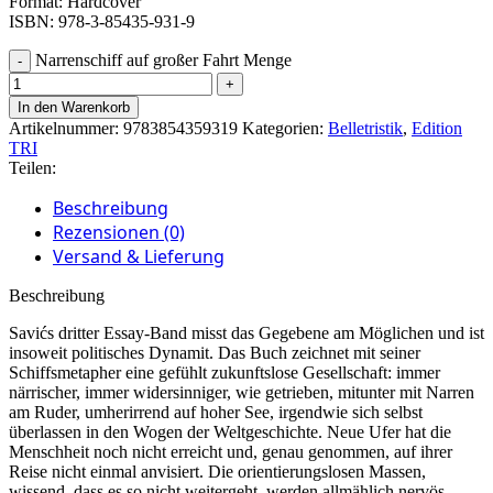
Format: Hardcover
ISBN: 978-3-85435-931-9
Narrenschiff auf großer Fahrt Menge
In den Warenkorb
Artikelnummer:
9783854359319
Kategorien:
Belletristik
,
Edition
TRI
Teilen:
Beschreibung
Rezensionen (0)
Versand & Lieferung
Beschreibung
Savićs dritter Essay-Band misst das Gegebene am Möglichen und ist
insoweit politisches Dynamit. Das Buch zeichnet mit seiner
Schiffsmetapher eine gefühlt zukunftslose Gesellschaft: immer
närrischer, immer widersinniger, wie getrieben, mitunter mit Narren
am Ruder, umherirrend auf hoher See, irgendwie sich selbst
überlassen in den Wogen der Weltgeschichte. Neue Ufer hat die
Menschheit noch nicht erreicht und, genau genommen, auf ihrer
Reise nicht einmal anvisiert. Die orientierungslosen Massen,
wissend, dass es so nicht weitergeht, werden allmählich nervös.