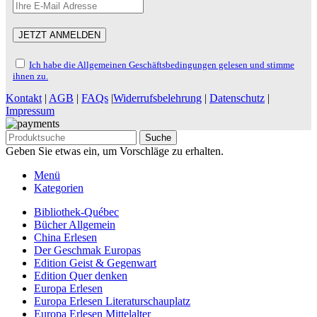
Ich habe die Allgemeinen Geschäftsbedingungen gelesen und stimme
ihnen zu.
Kontakt
|
AGB
|
FAQs
|
Widerrufsbelehrung
|
Datenschutz
|
Impressum
Suche
Geben Sie etwas ein, um Vorschläge zu erhalten.
Menü
Kategorien
Bibliothek-Québec
Bücher Allgemein
China Erlesen
Der Geschmak Europas
Edition Geist & Gegenwart
Edition Quer denken
Europa Erlesen
Europa Erlesen Literaturschauplatz
Europa Erlesen Mittelalter