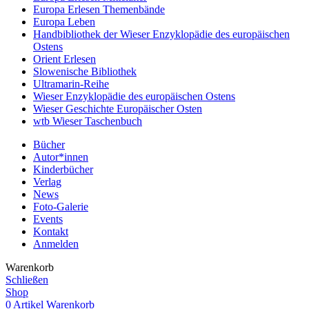
Europa Erlesen Themenbände
Europa Leben
Handbibliothek der Wieser Enzyklopädie des europäischen
Ostens
Orient Erlesen
Slowenische Bibliothek
Ultramarin-Reihe
Wieser Enzyklopädie des europäischen Ostens
Wieser Geschichte Europäischer Osten
wtb Wieser Taschenbuch
Bücher
Autor*innen
Kinderbücher
Verlag
News
Foto-Galerie
Events
Kontakt
Anmelden
Warenkorb
Schließen
Shop
0
Artikel
Warenkorb