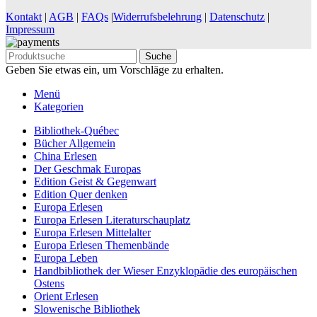
Kontakt
|
AGB
|
FAQs
|
Widerrufsbelehrung
|
Datenschutz
|
Impressum
Suche
Geben Sie etwas ein, um Vorschläge zu erhalten.
Menü
Kategorien
Bibliothek-Québec
Bücher Allgemein
China Erlesen
Der Geschmak Europas
Edition Geist & Gegenwart
Edition Quer denken
Europa Erlesen
Europa Erlesen Literaturschauplatz
Europa Erlesen Mittelalter
Europa Erlesen Themenbände
Europa Leben
Handbibliothek der Wieser Enzyklopädie des europäischen
Ostens
Orient Erlesen
Slowenische Bibliothek