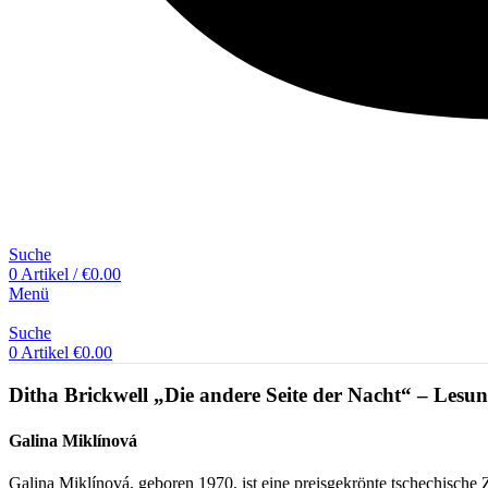
Suche
0
Artikel
/
€
0.00
Menü
Suche
0
Artikel
€
0.00
Ditha Brickwell „Die andere Seite der Nacht“ – Lesu
Galina Miklínová
Galina Miklínová, geboren 1970, ist eine preisgekrönte tschechische 