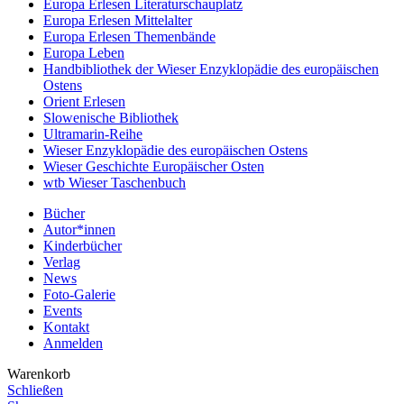
Europa Erlesen Literaturschauplatz
Europa Erlesen Mittelalter
Europa Erlesen Themenbände
Europa Leben
Handbibliothek der Wieser Enzyklopädie des europäischen
Ostens
Orient Erlesen
Slowenische Bibliothek
Ultramarin-Reihe
Wieser Enzyklopädie des europäischen Ostens
Wieser Geschichte Europäischer Osten
wtb Wieser Taschenbuch
Bücher
Autor*innen
Kinderbücher
Verlag
News
Foto-Galerie
Events
Kontakt
Anmelden
Warenkorb
Schließen