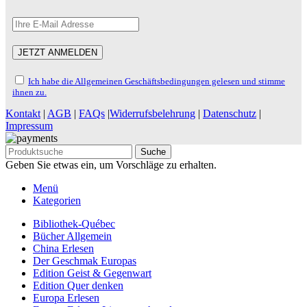
Ich habe die Allgemeinen Geschäftsbedingungen gelesen und stimme
ihnen zu.
Kontakt
|
AGB
|
FAQs
|
Widerrufsbelehrung
|
Datenschutz
|
Impressum
Suche
Geben Sie etwas ein, um Vorschläge zu erhalten.
Menü
Kategorien
Bibliothek-Québec
Bücher Allgemein
China Erlesen
Der Geschmak Europas
Edition Geist & Gegenwart
Edition Quer denken
Europa Erlesen