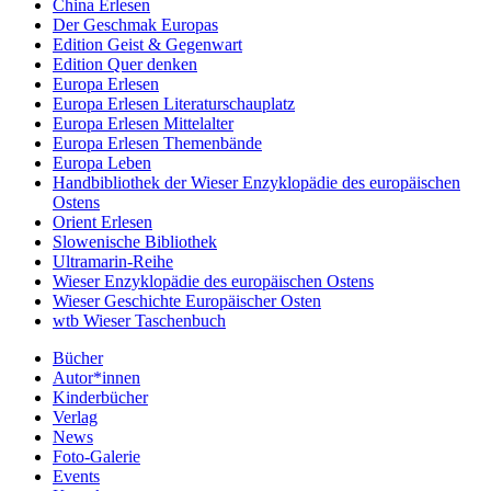
China Erlesen
Der Geschmak Europas
Edition Geist & Gegenwart
Edition Quer denken
Europa Erlesen
Europa Erlesen Literaturschauplatz
Europa Erlesen Mittelalter
Europa Erlesen Themenbände
Europa Leben
Handbibliothek der Wieser Enzyklopädie des europäischen
Ostens
Orient Erlesen
Slowenische Bibliothek
Ultramarin-Reihe
Wieser Enzyklopädie des europäischen Ostens
Wieser Geschichte Europäischer Osten
wtb Wieser Taschenbuch
Bücher
Autor*innen
Kinderbücher
Verlag
News
Foto-Galerie
Events