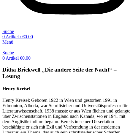
Suche
0
Artikel
/
€
0.00
Menü
Suche
0
Artikel
€
0.00
Ditha Brickwell „Die andere Seite der Nacht“ –
Lesung
Henry Kreisel
Henry Kreisel: Geboren 1922 in Wien und gestorben 1991 in
Edmonton, Alberta, war Schriftsteller und Universitätsprofessor für
Literaturwissenschaft. 1938 musste er aus Wien fliehen und gelangte
über Zwischenstationen in England nach Kanada, wo er 1941 mit
dem Anglistikstudium begann. Bereits in seiner Dissertation
beschäftigte er sich mit Exil und Verfremdung in der modernen
Literatur, ein Thema, das auch sein schriftstellerisches Schaffen