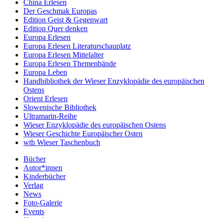
China Erlesen
Der Geschmak Europas
Edition Geist & Gegenwart
Edition Quer denken
Europa Erlesen
Europa Erlesen Literaturschauplatz
Europa Erlesen Mittelalter
Europa Erlesen Themenbände
Europa Leben
Handbibliothek der Wieser Enzyklopädie des europäischen
Ostens
Orient Erlesen
Slowenische Bibliothek
Ultramarin-Reihe
Wieser Enzyklopädie des europäischen Ostens
Wieser Geschichte Europäischer Osten
wtb Wieser Taschenbuch
Bücher
Autor*innen
Kinderbücher
Verlag
News
Foto-Galerie
Events