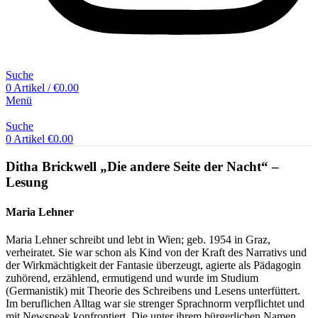
Suche
0
Artikel
/
€
0.00
Menü
Suche
0
Artikel
€
0.00
Ditha Brickwell „Die andere Seite der Nacht“ –
Lesung
Maria Lehner
Maria Lehner schreibt und lebt in Wien; geb. 1954 in Graz,
verheiratet. Sie war schon als Kind von der Kraft des Narrativs und
der Wirkmächtigkeit der Fantasie überzeugt, agierte als Pädagogin
zuhörend, erzählend, ermutigend und wurde im Studium
(Germanistik) mit Theorie des Schreibens und Lesens unterfüttert.
Im beruflichen Alltag war sie strenger Sprachnorm verpflichtet und
mit Newspeak konfrontiert. Die unter ihrem bürgerlichen Namen