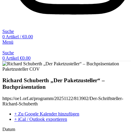
Suche
0
Artikel
/
€
0.00
Menü
Suche
0
Artikel
€
0.00
Richard Schuberth „Der Paketzusteller“ –
Buchpräsentation
https://oe1.orf.at/programm/20251122/813902/Der-Schriftsteller-
Richard-Schuberth
+ Zu Google Kalender hinzufügen
+ iCal / Outlook exportieren
Datum