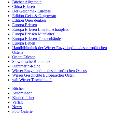
Bücher Allgemein
China Erlesen
Der Geschmak Europas
Edition Geist & Gegenwart
Edition Quer denken
Europa Erlesen
Europa Erlesen Literaturschauplatz
Europa Erlesen Mittelalter
Europa Erlesen Themenbände
Europa Leben
Handbibliothek der Wieser Enzyklopädie des europäischen
Ostens
Orient Erlesen
Slowenische Bibliothek
Ultramarin-Reihe
Wieser Enzyklopädie des europäischen Ostens
Wieser Geschichte Europäischer Osten
wtb Wieser Taschenbuch
Bücher
Autor*innen
Kinderbücher
Verlag
News
Foto-Galerie