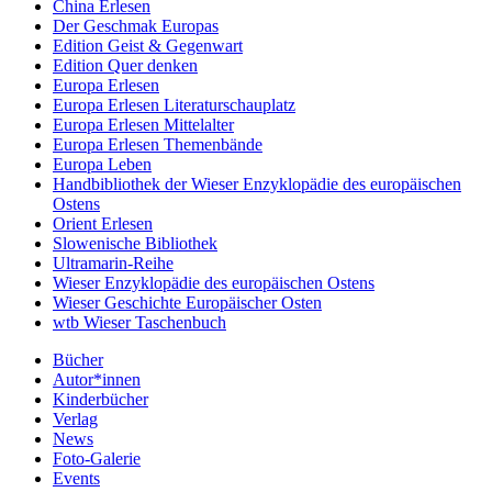
China Erlesen
Der Geschmak Europas
Edition Geist & Gegenwart
Edition Quer denken
Europa Erlesen
Europa Erlesen Literaturschauplatz
Europa Erlesen Mittelalter
Europa Erlesen Themenbände
Europa Leben
Handbibliothek der Wieser Enzyklopädie des europäischen
Ostens
Orient Erlesen
Slowenische Bibliothek
Ultramarin-Reihe
Wieser Enzyklopädie des europäischen Ostens
Wieser Geschichte Europäischer Osten
wtb Wieser Taschenbuch
Bücher
Autor*innen
Kinderbücher
Verlag
News
Foto-Galerie
Events