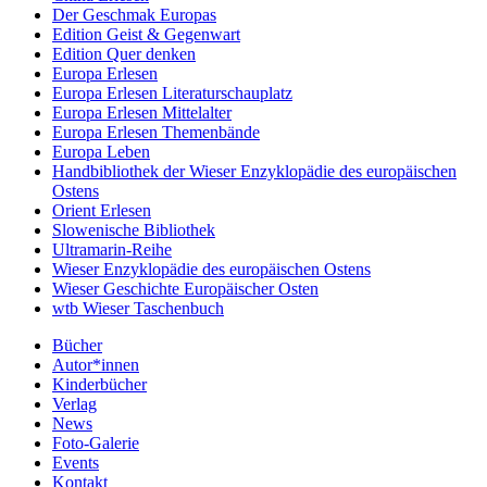
Der Geschmak Europas
Edition Geist & Gegenwart
Edition Quer denken
Europa Erlesen
Europa Erlesen Literaturschauplatz
Europa Erlesen Mittelalter
Europa Erlesen Themenbände
Europa Leben
Handbibliothek der Wieser Enzyklopädie des europäischen
Ostens
Orient Erlesen
Slowenische Bibliothek
Ultramarin-Reihe
Wieser Enzyklopädie des europäischen Ostens
Wieser Geschichte Europäischer Osten
wtb Wieser Taschenbuch
Bücher
Autor*innen
Kinderbücher
Verlag
News
Foto-Galerie
Events
Kontakt