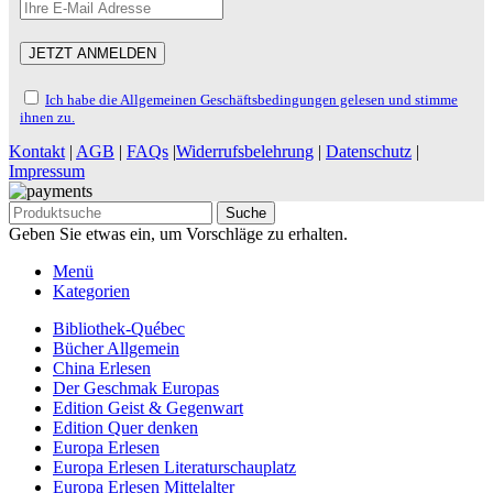
Ich habe die Allgemeinen Geschäftsbedingungen gelesen und stimme
ihnen zu.
Kontakt
|
AGB
|
FAQs
|
Widerrufsbelehrung
|
Datenschutz
|
Impressum
Suche
Geben Sie etwas ein, um Vorschläge zu erhalten.
Menü
Kategorien
Bibliothek-Québec
Bücher Allgemein
China Erlesen
Der Geschmak Europas
Edition Geist & Gegenwart
Edition Quer denken
Europa Erlesen
Europa Erlesen Literaturschauplatz
Europa Erlesen Mittelalter