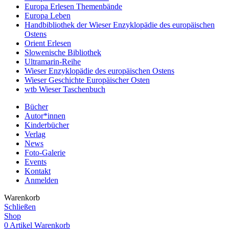
Europa Erlesen Themenbände
Europa Leben
Handbibliothek der Wieser Enzyklopädie des europäischen
Ostens
Orient Erlesen
Slowenische Bibliothek
Ultramarin-Reihe
Wieser Enzyklopädie des europäischen Ostens
Wieser Geschichte Europäischer Osten
wtb Wieser Taschenbuch
Bücher
Autor*innen
Kinderbücher
Verlag
News
Foto-Galerie
Events
Kontakt
Anmelden
Warenkorb
Schließen
Shop
0
Artikel
Warenkorb