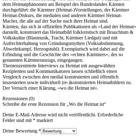
dem Heimatphänomen am Beispiel des Bundeslandes Kärnten
durchgeführt: die Kärntner (Heimat-)Vorstellungen, der Kärntner
Heimat-Diskurs, die medialen und anderen Kärntner Heimat-
Macher, die alle auf der Suche nach ihrer Heimat sind.
Kärnten, das sich in offiziellen Publikationen als »Land der Heimat«
darstellt, konstruiert das Heimatbild folkloristisch mit Brauchtum &
Volkskultur (Blasmusik, Tracht, Kärntner Liedgut) und mit
Aufrechterhaltung von Gründungsmythen (Volksabstimmung,
Abwehrkampf, Herzogstuhl). Exemplarisch wird dabei auf die
Erfindung und die Geschichte des »echten Kärntners«, des so
genannten Kärntneranzugs, eingegangen.
Themenzentrierte Interviews zu Heimat mit ausgewählten
Rezipienten und Kommunikatoren lassen schließlich einen
Vergleich zwischen den medial konstruierten und öffentlich
inszenierten sowie individuell (re-)konstruierten Heimatbildern zu.
Der Versuch einer Klärung, »wo die Heimat ist«.
Rezensionen (0)
Schreibe die erste Rezension für „Wo die Heimat ist“
Deine E-Mail-Adresse wird nicht veröffentlicht.
Erforderliche
Felder sind mit
*
markiert
Deine Bewertung
*