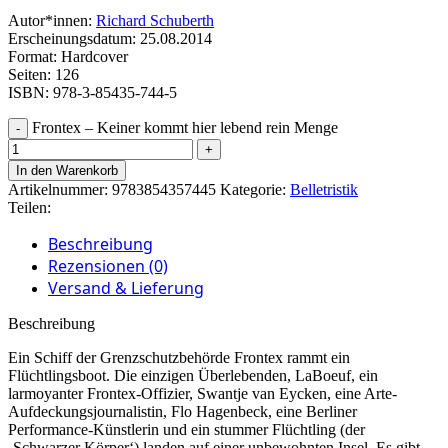
Autor*innen:
Richard Schuberth
Erscheinungsdatum: 25.08.2014
Format: Hardcover
Seiten: 126
ISBN: 978-3-85435-744-5
Frontex – Keiner kommt hier lebend rein Menge
In den Warenkorb
Artikelnummer:
9783854357445
Kategorie:
Belletristik
Teilen:
Beschreibung
Rezensionen (0)
Versand & Lieferung
Beschreibung
Ein Schiff der Grenzschutzbehörde Frontex rammt ein
Flüchtlingsboot. Die einzigen Überlebenden, LaBoeuf, ein
larmoyanter Frontex-Offizier, Swantje van Eycken, eine Arte-
Aufdeckungsjournalistin, Flo Hagenbeck, eine Berliner
Performance-Künstlerin und ein stummer Flüchtling (der
‚Schwarzer Körper‘) landen auf einer unbewohnten Insel. Es gibt