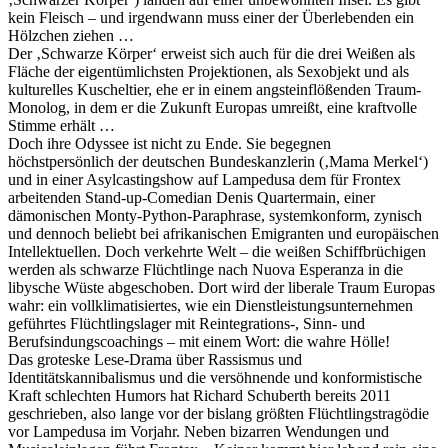
kein Fleisch – und irgendwann muss einer der Überlebenden ein
Hölzchen ziehen …
Der ‚Schwarze Körper‘ erweist sich auch für die drei Weißen als
Fläche der eigentümlichsten Projektionen, als Sexobjekt und als
kulturelles Kuscheltier, ehe er in einem angsteinflößenden Traum-
Monolog, in dem er die Zukunft Europas umreißt, eine kraftvolle
Stimme erhält …
Doch ihre Odyssee ist nicht zu Ende. Sie begegnen
höchstpersönlich der deutschen Bundeskanzlerin (‚Mama Merkel‘)
und in einer Asylcastingshow auf Lampedusa dem für Frontex
arbeitenden Stand-up-Comedian Denis Quartermain, einer
dämonischen Monty-Python-Paraphrase, systemkonform, zynisch
und dennoch beliebt bei afrikanischen Emigranten und europäischen
Intellektuellen. Doch verkehrte Welt – die weißen Schiffbrüchigen
werden als schwarze Flüchtlinge nach Nuova Esperanza in die
libysche Wüste abgeschoben. Dort wird der liberale Traum Europas
wahr: ein vollklimatisiertes, wie ein Dienstleistungsunternehmen
geführtes Flüchtlingslager mit Reintegrations-, Sinn- und
Berufsindungscoachings – mit einem Wort: die wahre Hölle!
Das groteske Lese-Drama über Rassismus und
Identitätskannibalismus und die versöhnende und konformistische
Kraft schlechten Humors hat Richard Schuberth bereits 2011
geschrieben, also lange vor der bislang größten Flüchtlingstragödie
vor Lampedusa im Vorjahr. Neben bizarren Wendungen und